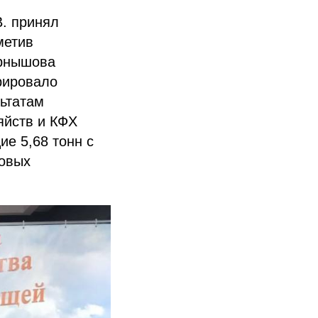
. принял
метив
ернышова
рировало
ьтатам
яйств и КФХ
е 5,68 тонн с
довых