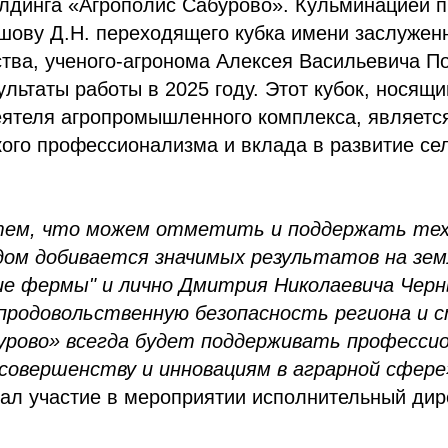
лдинга «Агрополис Сабурово». Кульминацией п
шову Д.Н. переходящего кубка имени заслуженн
ства, ученого-агронома Алексея Васильевича П
ультаты работы в 2025 году. Этот кубок, носящ
ятеля агропромышленного комплекса, являетс
ого профессионализма и вклада в развитие се
ем, что можем отметить и поддержать тех,
дом добивается значимых результатов на зе
е фермы" и лично Дмитрия Николаевича Чер
 продовольственную безопасность региона и 
урово» всегда будет поддерживать профессио
совершенству и инновациям в аграрной сфере
ал участие в мероприятии исполнительный дир