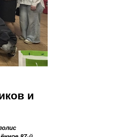
иков и
полис
ённое 87-й