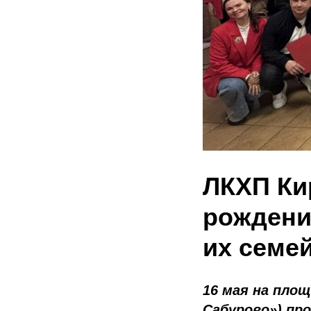
ЛКХП Ки
рождени
их семе
16 мая на площ
Сабурово») пр