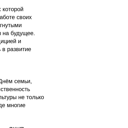
 которой
аботе своих
игнутыми
ы на будущее.
дицией и
 в развитие
Днём семьи,
мственность
льтуры не только
де многие