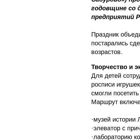
годовщине со 
предприятий Р
Праздник объеди
постарались сде
возрастов.
Творчество и э
Для детей сотру
росписи игрушек
смогли посетить
Маршрут включа
·музей истории 
·элеватор с при
·лабораторию к