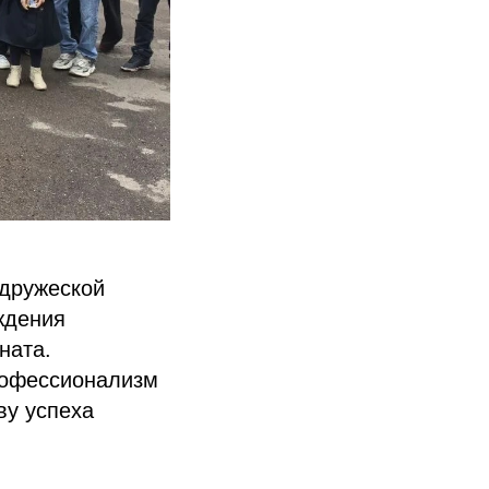
 дружеской
ждения
ната.
рофессионализм
ву успеха