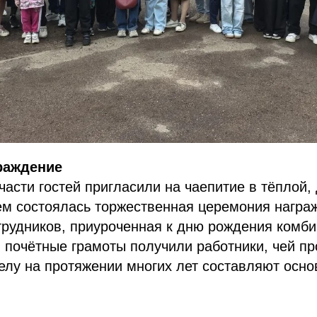
раждение
части гостей пригласили на чаепитие в тёплой,
ем состоялась торжественная церемония награ
рудников, приуроченная к дню рождения комби
и почётные грамоты получили работники, чей п
елу на протяжении многих лет составляют осно