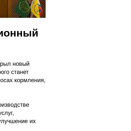
ционный
крыл новый
ого станет
осах кормления,
оизводстве
слуг,
улучшение их