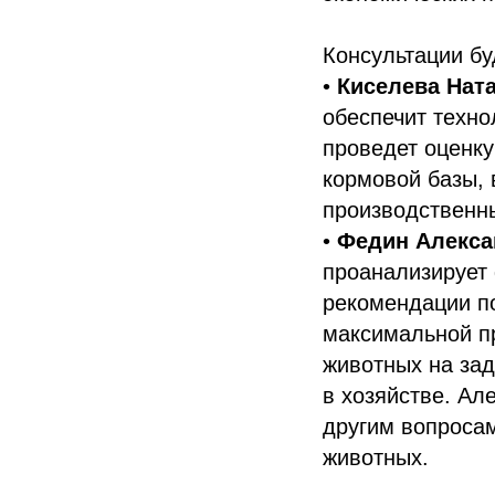
Консультации б
•
Киселева Нат
обеспечит техн
проведет оценку
кормовой базы,
производственны
•
Федин Алекса
проанализирует 
рекомендации п
максимальной п
животных на зад
в хозяйстве. Ал
другим вопроса
животных.