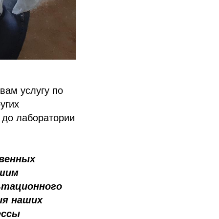
вам услугу по
угих
 до лаборатории
твенных
ашим
ьтационного
ия наших
ессы