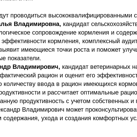
удут проводиться высококвалифицированными 
алья Владимировна,
кандидат сельскохозяйств
ологическое сопровождение кормления и содер
 эффективности кормления, комплексный аудит
 выявит имеющиеся точки роста и поможет улуч
е показатели.
ндр Владимирович,
кандидат ветеринарных на
фактический рацион и оценит его эффективност
о количеству ввода в рацион имеющихся кормо
родуктивности и рассчитает оптимальные раци
анную продуктивность с учетом собственных и
ександр Владимирович может проконсультирова
м содержания, ухода и создания комфортных у