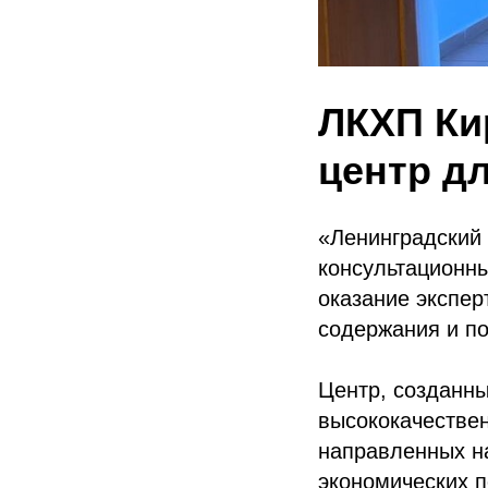
ЛКХП Ки
центр д
«Ленинградский 
консультационны
оказание экспе
содержания и п
Центр, созданны
высококачествен
направленных н
экономических п