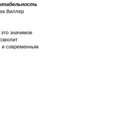
ентабельность
ва Виллер
 это значимое
озволит
м и современным