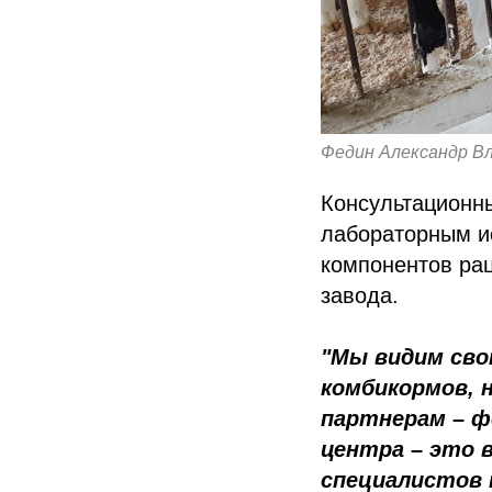
Федин Александр Вл
Консультационны
лабораторным ис
компонентов рац
завода.
"Мы видим сво
комбикормов, 
партнерам – ф
центра – это 
специалистов