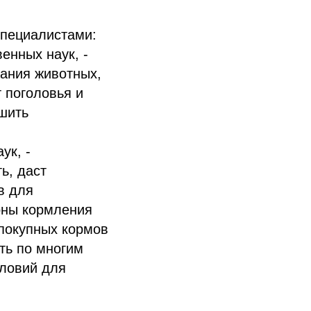
специалистами:
енных наук, -
жания животных,
 поголовья и
шить
ук, -
ь, даст
в для
оны кормления
 покупных кормов
ть по многим
словий для